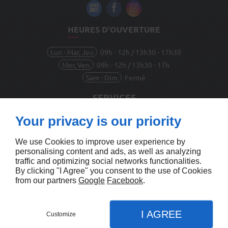
HEURES D'OUVERTURE
Lun - Mar, Jeu
09h - 12h / 13h30 - 17h30
Mer, Ven
09h - 12h / 13h30 - 17h
Sam - Dim
Fermé
SERVICES
Your privacy is our priority
Qui sommes-nous
Nous contacter
We use Cookies to improve user experience by
Mentions légales
personalising content and ads, as well as analyzing
Plan du site
traffic and optimizing social networks functionalities.
By clicking "I Agree" you consent to the use of Cookies
from our partners
Google
Facebook
.
I AGREE
Customize
Agence SEA