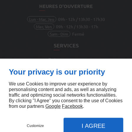
HEURES D'OUVERTURE
Lun - Mar, Jeu
09h - 12h / 13h30 - 17h30
Mer, Ven
09h - 12h / 13h30 - 17h
Sam - Dim
Fermé
SERVICES
Qui sommes-nous
Nous contacter
Your privacy is our priority
Mentions légales
Plan du site
We use Cookies to improve user experience by
personalising content and ads, as well as analyzing
traffic and optimizing social networks functionalities.
By clicking "I Agree" you consent to the use of Cookies
from our partners
Google
Facebook
.
Agence SEA
I AGREE
Customize